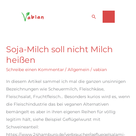
Zum
Suchen
Inhalt
springen
Soja-Milch soll nicht Milch
heißen
Schreibe einen Kommentar
/
Allgemein
/
vabian
In diesem Artikel sammel ich mal die ganzen unsinnigen
Bezeichnungen wie Scheuermilch, Fleischkäse,
Fleischsalat, Fruchtfleisch… Besonders kurios wird es, wenn
die Fleischindustrie das bei veganen Alternativen
bemängelt es aber in ihren eigenen Reihen für völlig
legitim hält, siehe Beispiel Geflügelwurst mit
Schweineanteil:
https://www.24hamburg.de/verbraucher/gefluegelsalami-