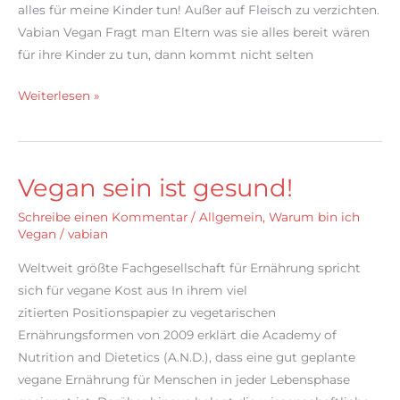
alles für meine Kinder tun! Außer auf Fleisch zu verzichten.
Vabian Vegan Fragt man Eltern was sie alles bereit wären
für ihre Kinder zu tun, dann kommt nicht selten
Eltern
Weiterlesen »
würden
alles
für
Vegan sein ist gesund!
ihre
Kinder
Schreibe einen Kommentar
/
Allgemein
,
Warum bin ich
tun,
Vegan
/
vabian
außer
Weltweit größte Fachgesellschaft für Ernährung spricht
auf
sich für vegane Kost aus In ihrem viel
Fleisch
zitierten Positionspapier zu vegetarischen
verzichten
Ernährungsformen von 2009 erklärt die Academy of
Nutrition and Dietetics (A.N.D.), dass eine gut geplante
vegane Ernährung für Menschen in jeder Lebensphase