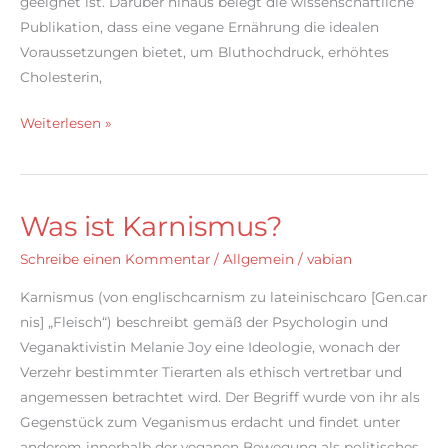
geeignet ist. Darüber hinaus belegt die wissenschaftliche
Publikation, dass eine vegane Ernährung die idealen
Voraussetzungen bietet, um Bluthochdruck, erhöhtes
Cholesterin,
Vegan
Weiterlesen »
sein
ist
gesund!
Was ist Karnismus?
Schreibe einen Kommentar
/
Allgemein
/
vabian
Karnismus (von englischcarnism zu lateinischcaro [Gen.car
nis] „Fleisch“) beschreibt gemäß der Psychologin und
Veganaktivistin Melanie Joy eine Ideologie, wonach der
Verzehr bestimmter Tierarten als ethisch vertretbar und
angemessen betrachtet wird. Der Begriff wurde von ihr als
Gegenstück zum Veganismus erdacht und findet unter
anderem innerhalb der veganen Bewegung als politisches