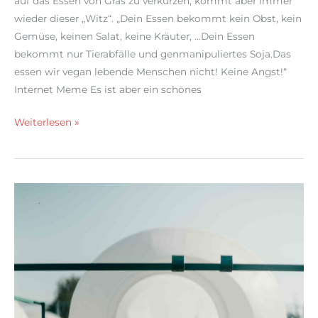
auf das Essen von Gras zu verkürzen, kommt aber immer
wieder dieser „Witz“. „Dein Essen bekommt kein Obst, kein
Gemüse, keinen Salat, keine Kräuter, …Dein Essen
bekommt nur Tierabfälle und genmanipuliertes Soja.Das
essen wir vegan lebende Menschen nicht! Keine Angst!“
Internet Meme Es ist aber ein schönes
Veganer
Weiterlesen »
essen
meinem
Essen
das
Essen
weg,
haha