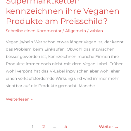
Supermarktketten
OK,
kennzeichnen ihre Veganen
oder?
Produkte am Preisschild?
Schreibe einen Kommentar
/
Allgemein
/
vabian
Vegan ja/nein Wer schon etwas länger Vegan ist, der kennt
das Problem beim Einkaufen. Obwohl das inzwischen
besser geworden ist, kennzeichnen manche Firmen ihre
Produkte immer noch nicht mit dem Vegan Label. Früher
wohl verpönt hat das V-Label inzwischen aber wohl eher
einen verkaufsfördernde Wirkung und wird immer mehr
sichtbar auf die Produkte gemacht. Manche
Welche
Weiterlesen »
Läden
oder
Supermarktketten
1
2
…
4
Weiter
→
kennzeichnen