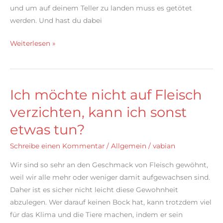
und um auf deinem Teller zu landen muss es getötet
werden. Und hast du dabei
Typischer
Weiterlesen »
Diskussionsverlauf
zwischen
einem
Ich möchte nicht auf Fleisch
Veganer
und
verzichten, kann ich sonst
einem
etwas tun?
Mischköstler
Schreibe einen Kommentar
/
Allgemein
/
vabian
Wir sind so sehr an den Geschmack von Fleisch gewöhnt,
weil wir alle mehr oder weniger damit aufgewachsen sind.
Daher ist es sicher nicht leicht diese Gewohnheit
abzulegen. Wer darauf keinen Bock hat, kann trotzdem viel
für das Klima und die Tiere machen, indem er sein