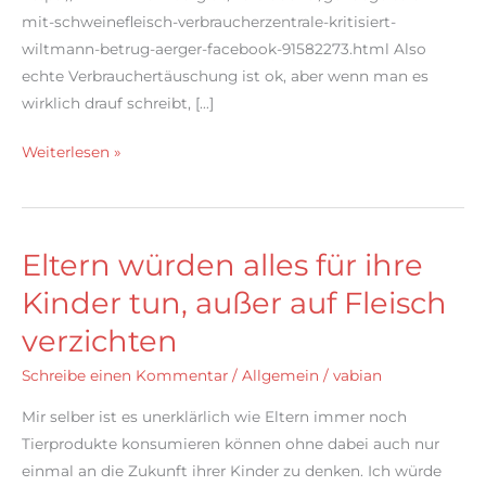
mit-schweinefleisch-verbraucherzentrale-kritisiert-
wiltmann-betrug-aerger-facebook-91582273.html Also
echte Verbrauchertäuschung ist ok, aber wenn man es
wirklich drauf schreibt, […]
Soja-
Weiterlesen »
Milch
soll
nicht
Eltern würden alles für ihre
Milch
heißen
Kinder tun, außer auf Fleisch
verzichten
Schreibe einen Kommentar
/
Allgemein
/
vabian
Mir selber ist es unerklärlich wie Eltern immer noch
Tierprodukte konsumieren können ohne dabei auch nur
einmal an die Zukunft ihrer Kinder zu denken. Ich würde