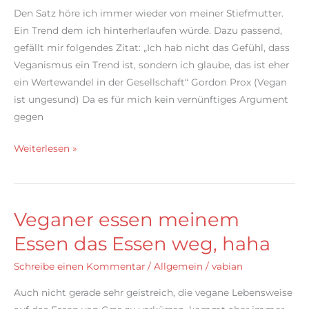
Den Satz höre ich immer wieder von meiner Stiefmutter.
Ein Trend dem ich hinterherlaufen würde. Dazu passend,
gefällt mir folgendes Zitat: „Ich hab nicht das Gefühl, dass
Veganismus ein Trend ist, sondern ich glaube, das ist eher
ein Wertewandel in der Gesellschaft“ Gordon Prox (Vegan
ist ungesund) Da es für mich kein vernünftiges Argument
gegen
„Vegan,
Weiterlesen »
das
ist
doch
Veganer essen meinem
nur
ein
Essen das Essen weg, haha
Trend“
Schreibe einen Kommentar
/
Allgemein
/
vabian
Auch nicht gerade sehr geistreich, die vegane Lebensweise