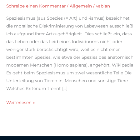
Schreibe einen Kommentar
/
Allgemein
/
vabian
Speziesismus (aus Spezies (= Art) und -ismus) bezeichnet
die moralische Diskriminierung von Lebewesen ausschließl
ich aufgrund ihrer Artzugehörigkeit. Dies schließt ein, dass
das Leben oder das Leid eines Individuums nicht oder
weniger stark berücksichtigt wird, weil es nicht einer
bestimmten Spezies, wie etwa der Spezies des anatomisch
modernen Menschen (Homo sapiens), angehört. Wikipedia
Es geht beim Speziesismus um zwei wesentliche Teile Die
Unterteilung von Tieren in, Menschen und sonstige Tiere
Welches Kriterium trennt […]
Speziesismus,
Weiterlesen »
warum
wir
Hunde
Lieben