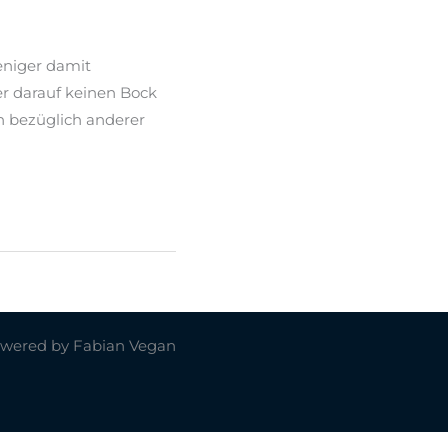
eniger damit
er darauf keinen Bock
en bezüglich anderer
wered by Fabian Vegan