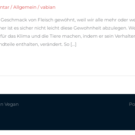
ntar
/
Allgemein
/
vabian
n Geschmack von Fleisch gewöhnt, weil wir alle mehr oder w
er ist es sicher nicht leicht diese Gewohnheit abzulegen. W
 für das Klima und die Tiere machen, indem er sein Verhalt
dteile enthalten, verändert. So […]
an Vegan
Po