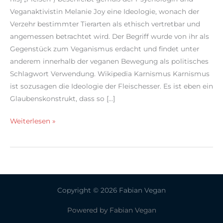
Veganaktivistin Melanie Joy eine Ideologie, wonach der
Verzehr bestimmter Tierarten als ethisch vertretbar und
angemessen betrachtet wird. Der Begriff wurde von ihr als
Gegenstück zum Veganismus erdacht und findet unter
anderem innerhalb der veganen Bewegung als politisches
Schlagwort Verwendung. Wikipedia Karnismus Karnismus
ist sozusagen die Ideologie der Fleischesser. Es ist eben ein
Glaubenskonstrukt, dass so […]
Was
Weiterlesen »
ist
Karnismus?
Copyright © 2026 Fabian Vegan
Powered by Fabian Vegan