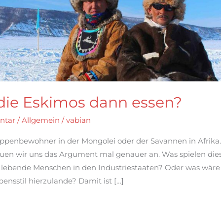
 die Eskimos dann essen?
ntar
/
Allgemein
/
vabian
ppenbewohner in der Mongolei oder der Savannen in Afrika
auen wir uns das Argument mal genauer an. Was spielen di
an lebende Menschen in den Industriestaaten? Oder was wäre
nsstil hierzulande? Damit ist […]