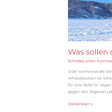
Was sollen
Schreibe einen Komme
Oder wahlweise die Ste
Whataboutism ist, sch
für eine Rolle für Veg
gegen den Veganen Lebe
Was
Weiterlesen »
sollen